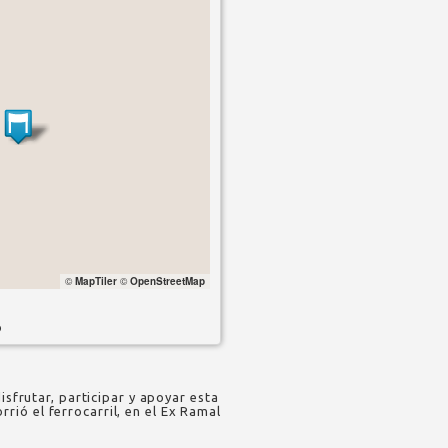
©
MapTiler
©
OpenStreetMap
o
isfrutar, participar y apoyar esta
ió el ferrocarril, en el Ex Ramal