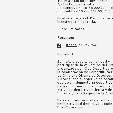
100 m a 1 km Infantiles: gratis
2,5 km Familiar: gratis
Competitiva 5 km: $8.000 CLP + 
Competitiva 10 km: $12.000 CLP 
En el
sitio oficial
. Pago vía tar
transferencia bancaria.
Cupos limitados.
Resumen:
Bases
(13-12-2024)
Edición:
2
Se invita a toda la comunidad y 
participar de la 2ª versión del Tr
organizada por Club Deportivo Atl
la colaboración de Ferrocultura C
de Chile y la Oficina de Deportes
Victoria; con el objetivo de reca
equipo e indumentaria deportiv
para contribuir con la misión de 
actividad deportiva atlética y d
Victoria y de la Región de la Ara
De este modo se invita a todos lo
linda actividad deportiva, donde
Púa–Curacautín.