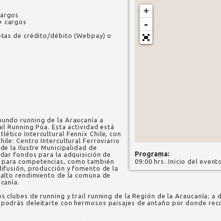
+
cargos
+ cargos
-
jetas de crédito/débito (Webpay) o
mundo running de la Araucanía a
ail Running Púa. Esta actividad está
ético Intercultural Fennix Chile, con
hile: Centro Intercultural Ferroviario
 de la Ilustre Municipalidad de
Programa:
udar fondos para la adquisición de
a para competencias, como también
09:00 hrs. Inicio del event
difusión, producción y fomento de la
e alto rendimiento de la comuna de
ucanía.
s clubes de running y trail running de la Región de la Araucanía; a d
 podrás deleitarte con hermosos paisajes de antaño por donde recorr