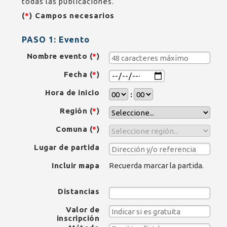
todas las publicaciones.
(
*
) Campos necesarios
PASO 1: Evento
Nombre
evento (
*
)
Fecha (
*
)
Hora de inicio
:
Región (
*
)
Comuna (
*
)
Lugar de partida
Incluir mapa
Recuerda marcar la partida.
Distancias
Valor de
inscripción