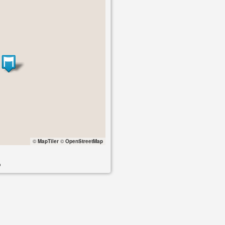
©
MapTiler
©
OpenStreetMap
o