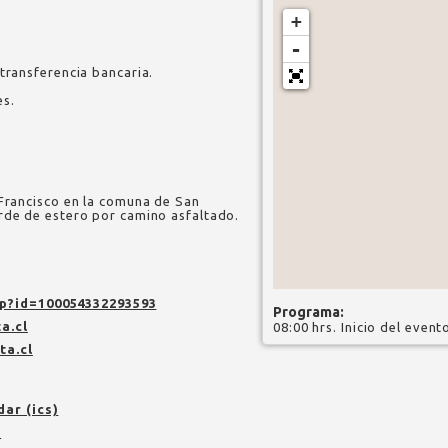
+
-
transferencia bancaria.
es.
 Francisco en la comuna de San
rde de estero por camino asfaltado.
p?id=100054332293593
Programa:
a.cl
08:00 hrs. Inicio del event
ta.cl
dar (ics)
n