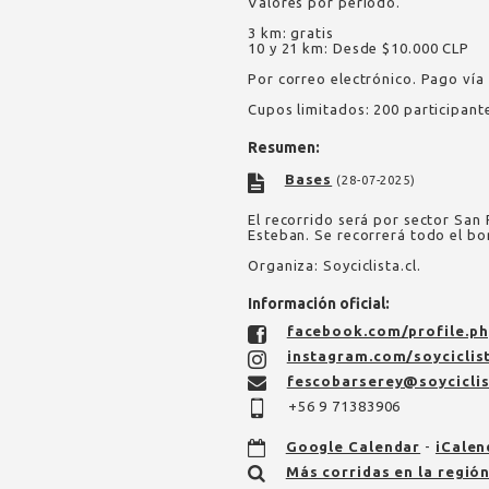
Valores por periodo.
3 km: gratis
10 y 21 km: Desde $10.000 CLP
Por correo electrónico. Pago vía 
Cupos limitados: 200 participant
Resumen:
Bases
(28-07-2025)
El recorrido será por sector San
Esteban. Se recorrerá todo el bo
Organiza: Soyciclista.cl.
Información oficial:
facebook.com/profile.ph
instagram.com/soyciclist
fescobarserey@soyciclis
+56 9 71383906
Google Calendar
-
iCalen
Más corridas en la regió