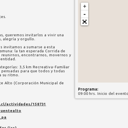
+
-
tes.
as, queremos invitarlos a vivir una
, alegría y orgullo.
s invitamos a sumarse a esta
 comuna: la tan esperada Corrida de
a reunirnos, encontrarnos, movernos y
dentidad.
tegorías: 3,5 km Recreativa-Familiar
 pensadas para que todos y todas
a su ritmo.
te Alto (Corporación Municipal de
Programa:
09:00 hrs. Inicio del event
cl/actividades/158731
uentealto
_pa
dar (ics)