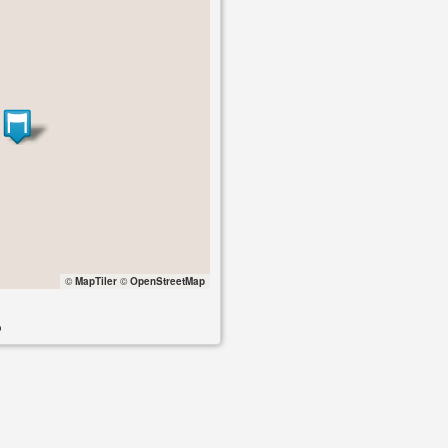
©
MapTiler
©
OpenStreetMap
o