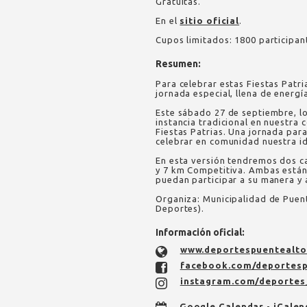
Gratuitas.
En el
sitio oficial
.
Cupos limitados: 1800 participan
Resumen:
Para celebrar estas Fiestas Patri
jornada especial, llena de energía
Este sábado 27 de septiembre, lo
instancia tradicional en nuestra
Fiestas Patrias. Una jornada par
celebrar en comunidad nuestra i
En esta versión tendremos dos ca
y 7 km Competitiva. Ambas están
puedan participar a su manera y 
Organiza: Municipalidad de Puen
Deportes).
Información oficial:
www.deportespuentealto.
facebook.com/deportesp
instagram.com/deportes
Google Calendar
-
iCalen