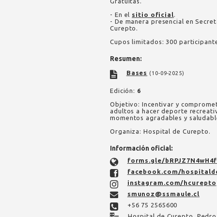
Gratuitas.
- En el
sitio oficial
.
- De manera presencial en Secreta
Curepto.
Cupos limitados: 300 participant
Resumen:
Bases
(10-09-2025)
Edición:
6
Objetivo: Incentivar y compromet
adultos a hacer deporte recreati
momentos agradables y saludable
Organiza: Hospital de Curepto.
Información oficial:
forms.gle/bRPJZ7N4wH4f
facebook.com/hospitald
instagram.com/hcurepto
smunoz@ssmaule.cl
+56 75 2565600
Hospital de Curepto, Pedr