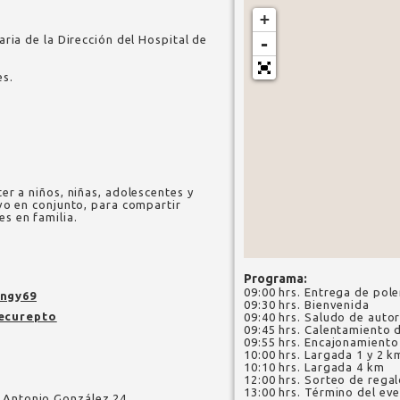
+
ria de la Dirección del Hospital de
-
es.
er a niños, niñas, adolescentes y
vo en conjunto, para compartir
s en familia.
Programa:
09:00 hrs. Entrega de pole
ngy69
09:30 hrs. Bienvenida
ecurepto
09:40 hrs. Saludo de auto
09:45 hrs. Calentamiento
09:55 hrs. Encajonamiento
10:00 hrs. Largada 1 y 2 k
10:10 hrs. Largada 4 km
12:00 hrs. Sorteo de rega
13:00 hrs. Término del ev
o Antonio González 24