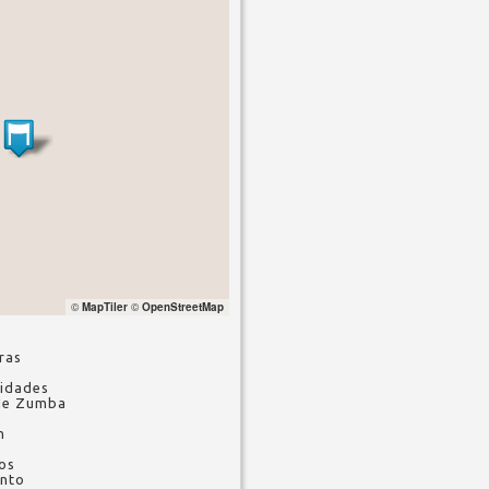
©
MapTiler
©
OpenStreetMap
ras
ridades
 de Zumba
m
los
ento