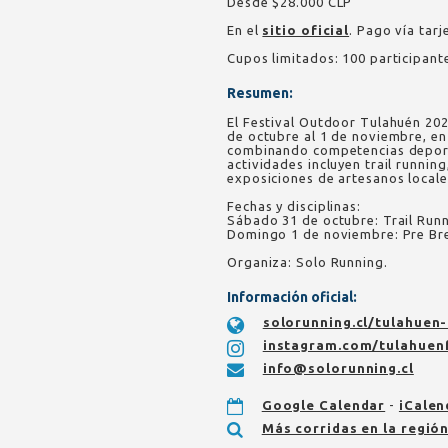
Desde $28.000 CLP
En el
sitio oficial
. Pago vía tarj
Cupos limitados: 100 participant
Resumen:
El Festival Outdoor Tulahuén 2026
de octubre al 1 de noviembre, en
combinando competencias deporti
actividades incluyen trail runnin
exposiciones de artesanos local
Fechas y disciplinas:
Sábado 31 de octubre: Trail Runn
Domingo 1 de noviembre: Pre Br
Organiza: Solo Running.
Información oficial:
solorunning.cl/tulahuen-
instagram.com/tulahuen
info@solorunning.cl
Google Calendar
-
iCalen
Más corridas en la regió