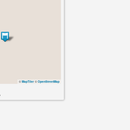
©
MapTiler
©
OpenStreetMap
o