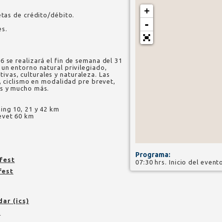
+
etas de crédito/débito.
-
es.
 se realizará el fin de semana del 31
 un entorno natural privilegiado,
vas, culturales y naturaleza. Las
g, ciclismo en modalidad pre brevet,
es y mucho más.
ing 10, 21 y 42 km
evet 60 km
Programa:
fest
07:30 hrs. Inicio del event
fest
dar (ics)
n