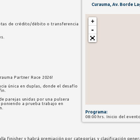
Curauma, Av. Borde La
+
jetas de crédito/débito o transferencia
-
es.
Curauma Partner Race 2026!
ncia única en duplas, donde el desafío
fin.
 de parejas unidas por una pulsera
o, poniendo a prueba trabajo en
n.
Programa:
08:00 hrs. Inicio del event
lla finisher y habrá premiación por categorías y clasificación gener