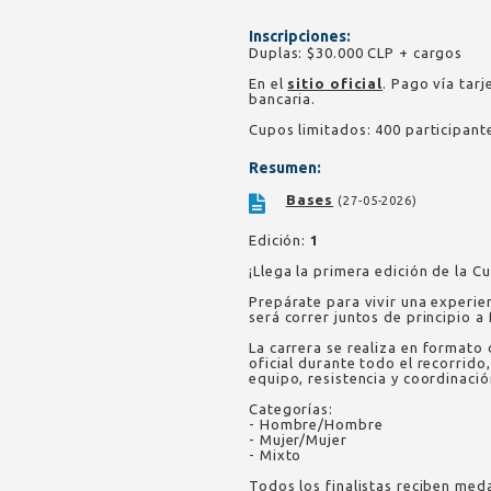
Inscripciones:
Duplas: $30.000 CLP + cargos
En el
sitio oficial
. Pago vía tar
bancaria.
Cupos limitados: 400 participant
Resumen:
Bases
(27-05-2026)
Edición:
1
¡Llega la primera edición de la 
Prepárate para vivir una experie
será correr juntos de principio a 
La carrera se realiza en formato
oficial durante todo el recorrid
equipo, resistencia y coordinació
Categorías:
- Hombre/Hombre
- Mujer/Mujer
- Mixto
Todos los finalistas reciben meda