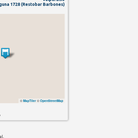
guna 1728 (Restobar Barbones)
©
MapTiler
©
OpenStreetMap
o
al.