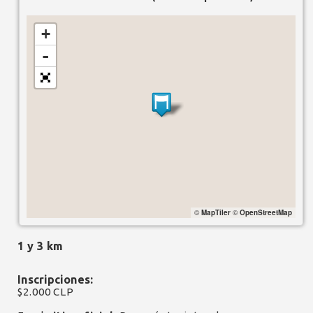
+
-
©
MapTiler
©
OpenStreetMap
1 y 3 km
Inscripciones:
$2.000 CLP