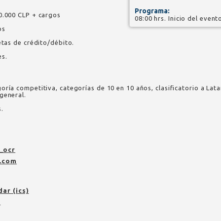
Programa:
0.000 CLP + cargos
08:00 hrs. Inicio del event
os
etas de crédito/débito.
es.
oría competitiva, categorías de 10 en 10 años, clasificatorio a Lat
general.
.
_ocr
l.com
dar (ics)
n