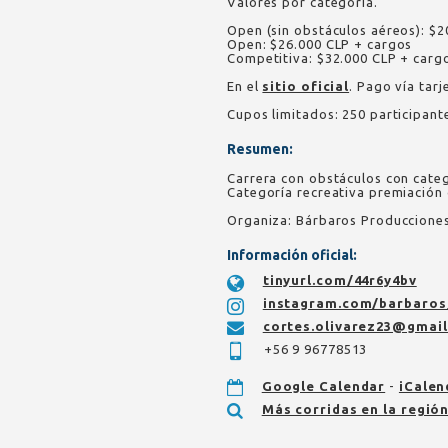
Valores por categoría.
Open (sin obstáculos aéreos): $2
Open: $26.000 CLP + cargos
Competitiva: $32.000 CLP + carg
En el
sitio oficial
. Pago vía tarj
Cupos limitados: 250 participant
Resumen:
Carrera con obstáculos con categ
Categoría recreativa premiación 
Organiza: Bárbaros Producciones
Información oficial:
tinyurl.com/44r6y4bv
instagram.com/barbaros
cortes.olivarez23@gmai
+56 9 96778513
Google Calendar
-
iCalen
Más corridas en la regió