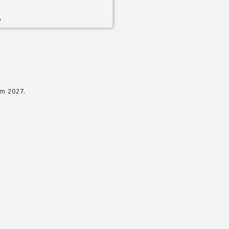
o
am 2027.