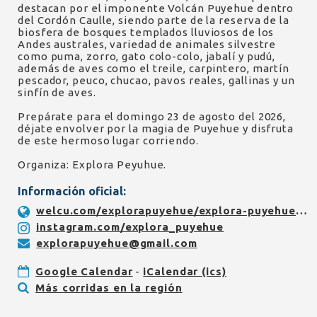
destacan por el imponente Volcán Puyehue dentro
del Cordón Caulle, siendo parte de la reserva de la
biosfera de bosques templados lluviosos de los
Andes australes, variedad de animales silvestre
como puma, zorro, gato colo-colo, jabalí y pudú,
además de aves como el treile, carpintero, martín
pescador, peuco, chucao, pavos reales, gallinas y un
sinfín de aves.
Prepárate para el domingo 23 de agosto del 2026,
déjate envolver por la magia de Puyehue y disfruta
de este hermoso lugar corriendo.
Organiza: Explora Peyuhue.
Información oficial:
welcu.com/explorapuyehue/explora-puyehue-fundo-el-caulle
instagram.com/explora_puyehue
explorapuyehue@gmail.com
Google Calendar
-
iCalendar (ics)
Más corridas en la región